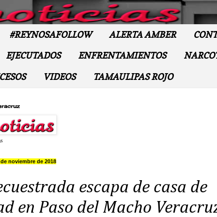
#REYNOSAFOLLOW
ALERTA AMBER
CONT
EJECUTADOS
ENFRENTAMIENTOS
NARCO
CESOS
VIDEOS
TAMAULIPAS ROJO
eracruz
as
2 de noviembre de 2018
ecuestrada escapa de casa de
ad en Paso del Macho Veracru