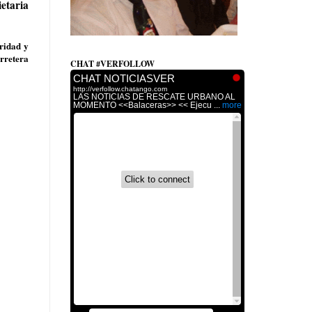
etaria
ridad y
arretera
CHAT #VERFOLLOW