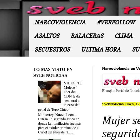
NARCOVIOLENCIA
#VERFOLLOW
ASALTOS
BALACERAS
CLIMA
SECUESTROS
ULTIMA HORA
SU
LO MAS VISTO EN
Narcoviolencia en V
SVEB NOTICIAS
VIDEO "El
Muletas"
El mejor Portal de Notici
lider del
CDN le da
sexo oral a
SvebNoticias lunes, 1
interno de
penal de Topo Chico
Monterrey, Nuevo Leon.-
Mujer s
Filtran un segundo video en
donde la humillación fue más
para el exlíder criminal de el
segurid
Cartel del Noreste “El...