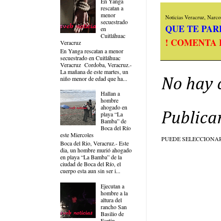
En Yanga
rescatan a
menor
Noticias Veracruz, Narcov
secuestrado
QUE TE PARE
en
Cuitláhuac
! COMENTA 
Veracruz
En Yanga rescatan a menor
secuestrado en Cuitláhuac
Veracruz Cordoba, Veracruz.-
La mañana de este martes, un
niño menor de edad que ha...
No hay 
Hallan a
hombre
ahogado en
Publica
playa “La
Bamba” de
Boca del Río
este Miercoles
PUEDE SELECCIONA
Boca del Rio, Veracruz.- Este
dia, un hombre murió ahogado
en playa “La Bamba” de la
ciudad de Boca del Río, el
cuerpo esta aun sin ser i...
Ejecutan a
hombre a la
altura del
rancho San
Basilio de
Fortin