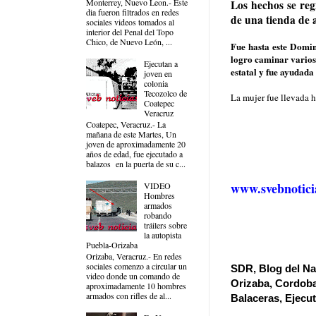
Monterrey, Nuevo Leon.- Este
Los hechos se reg
dia fueron filtrados en redes
de una tienda de a
sociales videos tomados al
interior del Penal del Topo
Chico, de Nuevo León, ...
Fue hasta este Domi
logro caminar varios 
Ejecutan a
estatal y fue ayudada
joven en
colonia
Tecozolco de
La mujer fue llevada h
Coatepec
Veracruz
Coatepec, Veracruz.- La
mañana de este Martes, Un
joven de aproximadamente 20
años de edad, fue ejecutado a
balazos en la puerta de su c...
www.svebnotici
VIDEO
Hombres
armados
robando
tráilers sobre
la autopista
Puebla-Orizaba
Orizaba, Veracruz.- En redes
sociales comenzo a circular un
SDR, Blog del Nar
video donde un comando de
Orizaba, Cordoba
aproximadamente 10 hombres
armados con rifles de al...
Balaceras, Ejecu