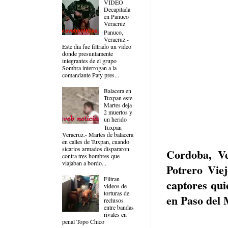
VIDEO
Decapitada
en Panuco
Veracruz
Panuco,
Veracruz.-
Este dia fue filtrado un video
donde presuntamente
integrantes de el grupo
Sombra interrogan a la
comandante Paty pres...
Balacera en
Tuxpan este
Martes deja
2 muertos y
un herido
Tuxpan
Veracruz.- Martes de balacera
en calles de Tuxpan, cuando
sicarios armados dispararon
Cordoba, Ve
contra tres hombres que
viajaban a bordo...
Potrero Vie
Filtran
captores qui
videos de
torturas de
en Paso del
reclusos
entre bandas
rivales en
penal Topo Chico