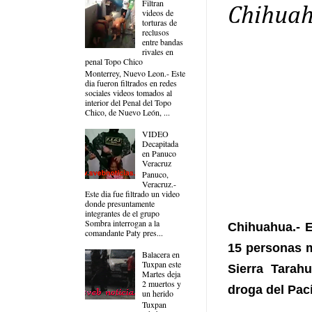
Filtran
Chihua
videos de
torturas de
reclusos
entre bandas
rivales en
penal Topo Chico
Monterrey, Nuevo Leon.- Este
dia fueron filtrados en redes
sociales videos tomados al
interior del Penal del Topo
Chico, de Nuevo León, ...
VIDEO
Decapitada
en Panuco
Veracruz
Panuco,
Veracruz.-
Este dia fue filtrado un video
donde presuntamente
integrantes de el grupo
Sombra interrogan a la
Chihuahua.- E
comandante Paty pres...
15 personas m
Balacera en
Tuxpan este
Sierra Tarah
Martes deja
2 muertos y
droga del Pací
un herido
Tuxpan