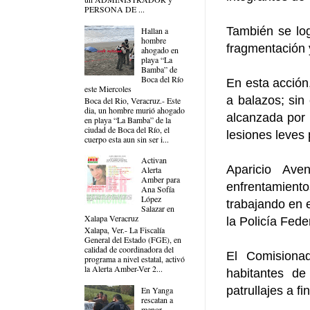
PERSONA DE ...
También se lo
Hallan a
hombre
fragmentación 
ahogado en
playa “La
Bamba” de
Boca del Río
En esta acción,
este Miercoles
a balazos; sin
Boca del Rio, Veracruz.- Este
dia, un hombre murió ahogado
alcanzada por 
en playa “La Bamba” de la
ciudad de Boca del Río, el
lesiones leves 
cuerpo esta aun sin ser i...
Activan
Aparicio Ave
Alerta
Amber para
enfrentamientos
Ana Sofía
López
trabajando en e
Salazar en
Xalapa Veracruz
la Policía Fed
Xalapa, Ver.- La Fiscalía
General del Estado (FGE), en
calidad de coordinadora del
El Comisiona
programa a nivel estatal, activó
la Alerta Amber-Ver 2...
habitantes de
patrullajes a f
En Yanga
rescatan a
menor