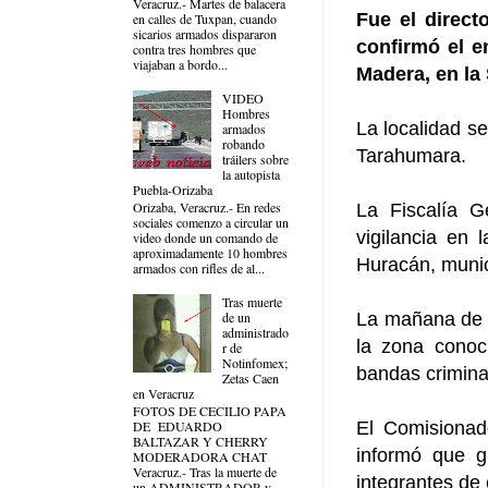
Veracruz.- Martes de balacera
Fue el direct
en calles de Tuxpan, cuando
sicarios armados dispararon
confirmó el e
contra tres hombres que
viajaban a bordo...
Madera, en la
VIDEO
Hombres
La localidad se
armados
robando
Tarahumara.
tráilers sobre
la autopista
Puebla-Orizaba
Orizaba, Veracruz.- En redes
La Fiscalía G
sociales comenzo a circular un
vigilancia en
video donde un comando de
aproximadamente 10 hombres
Huracán, munic
armados con rifles de al...
Tras muerte
La mañana de a
de un
administrado
la zona conoc
r de
Notinfomex;
bandas crimina
Zetas Caen
en Veracruz
FOTOS DE CECILIO PAPA
El Comisionad
DE EDUARDO
BALTAZAR Y CHERRY
informó que g
MODERADORA CHAT
Veracruz.- Tras la muerte de
integrantes de 
un ADMINISTRADOR y