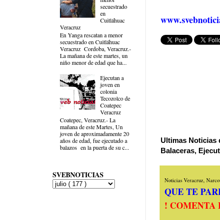
secuestrado
en
www.svebnotici
Cuitláhuac
Veracruz
En Yanga rescatan a menor
secuestrado en Cuitláhuac
Veracruz Cordoba, Veracruz.-
La mañana de este martes, un
niño menor de edad que ha...
Ejecutan a
joven en
colonia
Tecozolco de
Coatepec
Veracruz
Coatepec, Veracruz.- La
mañana de este Martes, Un
joven de aproximadamente 20
Ultimas Noticias 
años de edad, fue ejecutado a
balazos en la puerta de su c...
Balaceras, Ejecu
SVEBNOTICIAS
Noticias Veracruz, Narcov
QUE TE PARE
! COMENTA 