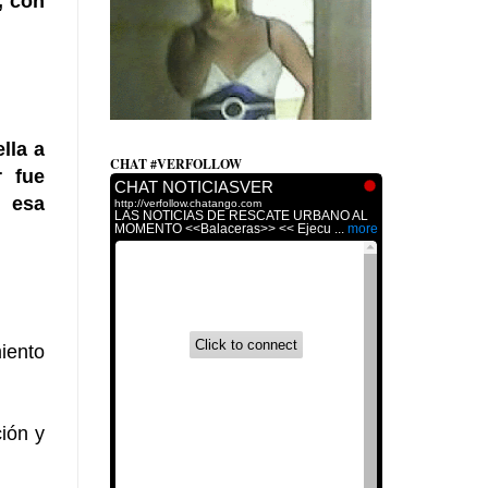
, con
lla a
CHAT #VERFOLLOW
r fue
n esa
miento
ción y