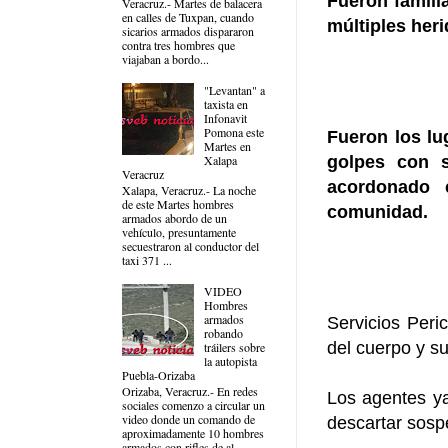
Fueron famili
Veracruz.- Martes de balacera
en calles de Tuxpan, cuando
múltiples heri
sicarios armados dispararon
contra tres hombres que
viajaban a bordo...
"Levantan" a
taxista en
Infonavit
Pomona este
Fueron los lu
Martes en
Xalapa
golpes con s
Veracruz
acordonado c
Xalapa, Veracruz.- La noche
de este Martes hombres
comunidad.
armados abordo de un
vehículo, presuntamente
secuestraron al conductor del
taxi 371 ...
VIDEO
Hombres
armados
Servicios Peric
robando
del cuerpo y su
tráilers sobre
la autopista
Puebla-Orizaba
Orizaba, Veracruz.- En redes
Los agentes ya
sociales comenzo a circular un
video donde un comando de
descartar sosp
aproximadamente 10 hombres
armados con rifles de al...