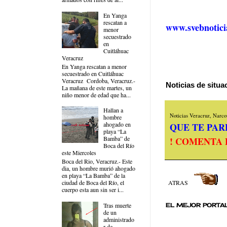
En Yanga
rescatan a
www.svebnotici
menor
secuestrado
en
Cuitláhuac
Veracruz
En Yanga rescatan a menor
secuestrado en Cuitláhuac
Veracruz Cordoba, Veracruz.-
Noticias de situ
La mañana de este martes, un
niño menor de edad que ha...
Hallan a
Noticias Veracruz, Narcov
hombre
ahogado en
QUE TE PARE
playa “La
Bamba” de
! COMENTA 
Boca del Río
este Miercoles
Boca del Rio, Veracruz.- Este
dia, un hombre murió ahogado
en playa “La Bamba” de la
ciudad de Boca del Río, el
ATRAS
cuerpo esta aun sin ser i...
Tras muerte
EL MEJOR PORTAL
de un
administrado
r de