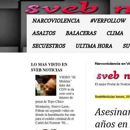
NARCOVIOLENCIA
#VERFOLLOW
ASALTOS
BALACERAS
CLIMA
SECUESTROS
ULTIMA HORA
SU
LO MAS VISTO EN
Narcoviolencia en V
SVEB NOTICIAS
VIDEO "El
Muletas"
El mejor Portal de Notici
lider del
CDN le da
sexo oral a
SvebNoticias lunes, 10
interno de
penal de Topo Chico
Monterrey, Nuevo Leon.-
Asesina
Filtran un segundo video en
donde la humillación fue más
para el exlíder criminal de el
años en
Cartel del Noreste “El...