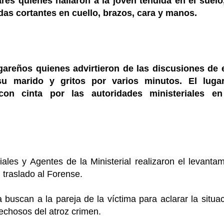
ares quienes hallaron a la joven tendida en el suelo
das cortantes en cuello, brazos, cara y manos.
gareños quienes advirtieron de las discusiones de e
u marido y gritos por varios minutos. El luga
on cinta por las autoridades ministeriales e
iales y Agentes de la Ministerial realizaron el levanta
 traslado al Forense.
 buscan a la pareja de la víctima para aclarar la situa
echosos del atroz crimen.