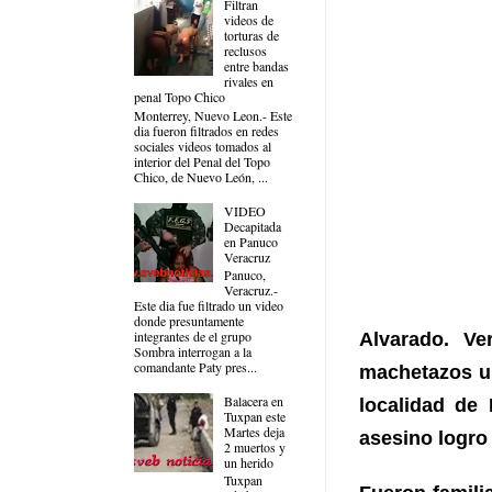
Filtran
videos de
torturas de
reclusos
entre bandas
rivales en
penal Topo Chico
Monterrey, Nuevo Leon.- Este
dia fueron filtrados en redes
sociales videos tomados al
interior del Penal del Topo
Chico, de Nuevo León, ...
VIDEO
Decapitada
en Panuco
Veracruz
Panuco,
Veracruz.-
Este dia fue filtrado un video
donde presuntamente
integrantes de el grupo
Alvarado. Ve
Sombra interrogan a la
comandante Paty pres...
machetazos u
Balacera en
localidad de 
Tuxpan este
Martes deja
asesino logro
2 muertos y
un herido
Tuxpan