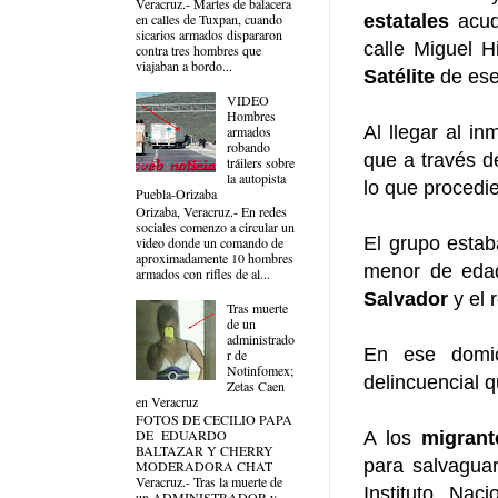
Veracruz.- Martes de balacera
estatales
acud
en calles de Tuxpan, cuando
sicarios armados dispararon
calle Miguel 
contra tres hombres que
viajaban a bordo...
Satélite
de es
VIDEO
Hombres
Al llegar al i
armados
robando
que a través d
tráilers sobre
la autopista
lo que procedie
Puebla-Orizaba
Orizaba, Veracruz.- En redes
sociales comenzo a circular un
El grupo estab
video donde un comando de
aproximadamente 10 hombres
menor de edad
armados con rifles de al...
Salvador
y el 
Tras muerte
de un
administrado
En ese domic
r de
Notinfomex;
delincuencial 
Zetas Caen
en Veracruz
FOTOS DE CECILIO PAPA
DE EDUARDO
A los
migrant
BALTAZAR Y CHERRY
para salvaguar
MODERADORA CHAT
Veracruz.- Tras la muerte de
Instituto Nac
un ADMINISTRADOR y