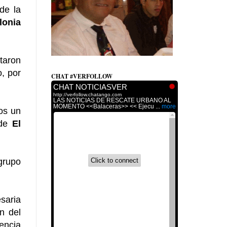
de la
lonia
taron
o, por
CHAT #VERFOLLOW
os un
 de
El
grupo
saria
n del
encia