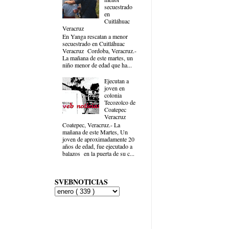
secuestrado
en
Cuitláhuac
Veracruz
En Yanga rescatan a menor
secuestrado en Cuitláhuac
Veracruz Cordoba, Veracruz.-
La mañana de este martes, un
niño menor de edad que ha...
Ejecutan a
joven en
colonia
Tecozolco de
Coatepec
Veracruz
Coatepec, Veracruz.- La
mañana de este Martes, Un
joven de aproximadamente 20
años de edad, fue ejecutado a
balazos en la puerta de su c...
SVEBNOTICIAS