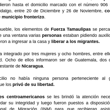
ieron hasta el domicilio marcado con el número 906 
Hidalgo, entre 20 de Diciembre y 26 de Noviembre,
co
e
municipio fronterizo
.
nmueble, los elementos de
Fuerza Tamaulipas
se perca
e una ventana varias
personas
estaban pidiendo auxili
ron a ingresar a la casa y
liberar a los migrantes.
a integrado por tres mujeres y ocho hombres, entre ell
. Ocho de ellos informaron ser de Guatemala, dos
restante de
Nicaragua
.
ilio no había ninguna persona perteneciente al 
que los
privó de su libertad.
es centroamericanos
se les brindó la atención nece
dar su integridad y luego fueron puestos a disposició
ional de Migración (INM) para que recibieran asist