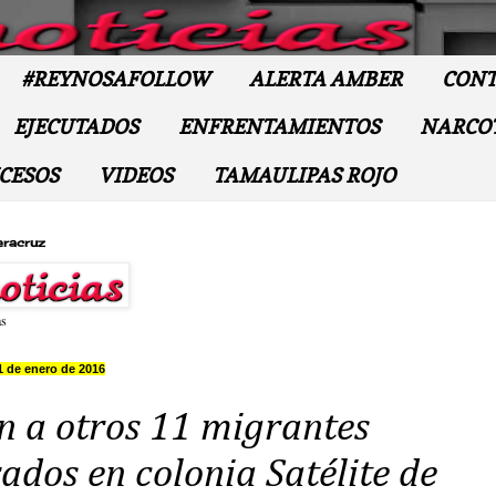
#REYNOSAFOLLOW
ALERTA AMBER
CONT
EJECUTADOS
ENFRENTAMIENTOS
NARCO
CESOS
VIDEOS
TAMAULIPAS ROJO
eracruz
as
1 de enero de 2016
n a otros 11 migrantes
ados en colonia Satélite de