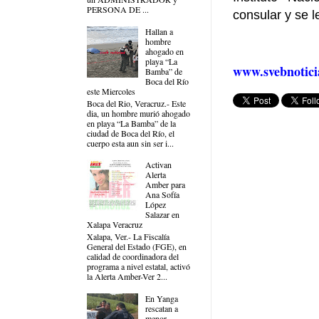
PERSONA DE ...
consular y se l
Hallan a
hombre
ahogado en
playa “La
www.svebnotici
Bamba” de
Boca del Río
este Miercoles
Boca del Rio, Veracruz.- Este
dia, un hombre murió ahogado
en playa “La Bamba” de la
ciudad de Boca del Río, el
cuerpo esta aun sin ser i...
Activan
Alerta
Amber para
Ana Sofía
López
Salazar en
Xalapa Veracruz
Xalapa, Ver.- La Fiscalía
General del Estado (FGE), en
calidad de coordinadora del
programa a nivel estatal, activó
la Alerta Amber-Ver 2...
En Yanga
rescatan a
menor