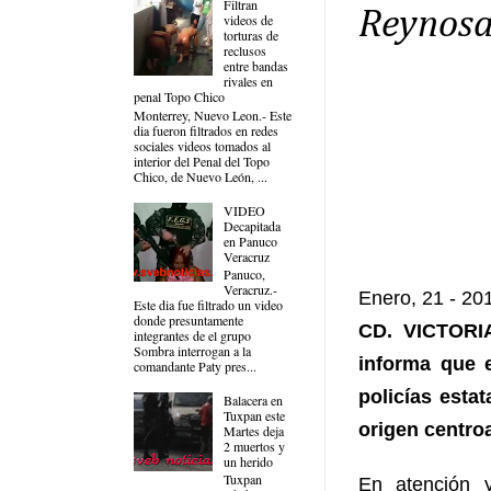
Filtran
Reynos
videos de
torturas de
reclusos
entre bandas
rivales en
penal Topo Chico
Monterrey, Nuevo Leon.- Este
dia fueron filtrados en redes
sociales videos tomados al
interior del Penal del Topo
Chico, de Nuevo León, ...
VIDEO
Decapitada
en Panuco
Veracruz
Panuco,
Veracruz.-
Enero, 21 - 20
Este dia fue filtrado un video
donde presuntamente
CD. VICTORIA
integrantes de el grupo
Sombra interrogan a la
informa que 
comandante Paty pres...
policías esta
Balacera en
Tuxpan este
origen centro
Martes deja
2 muertos y
un herido
Tuxpan
En atención 