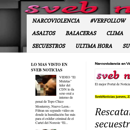
NARCOVIOLENCIA
#VERFOLLOW
ASALTOS
BALACERAS
CLIMA
SECUESTROS
ULTIMA HORA
SU
LO MAS VISTO EN
Narcoviolencia en V
SVEB NOTICIAS
VIDEO "El
Muletas"
El mejor Portal de Notici
lider del
CDN le da
sexo oral a
SvebNoticias jueves, 2
interno de
penal de Topo Chico
Monterrey, Nuevo Leon.-
Rescata
Filtran un segundo video en
donde la humillación fue más
para el exlíder criminal de el
secuestr
Cartel del Noreste “El...