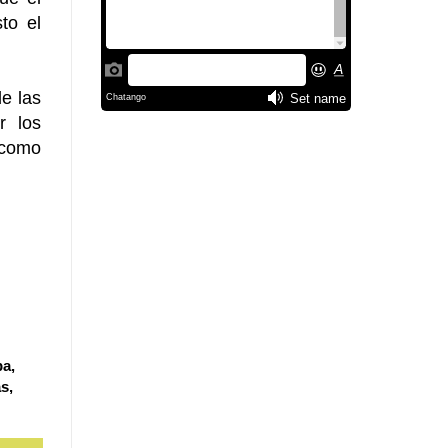
to el
e las
r los
 como
ba,
s,