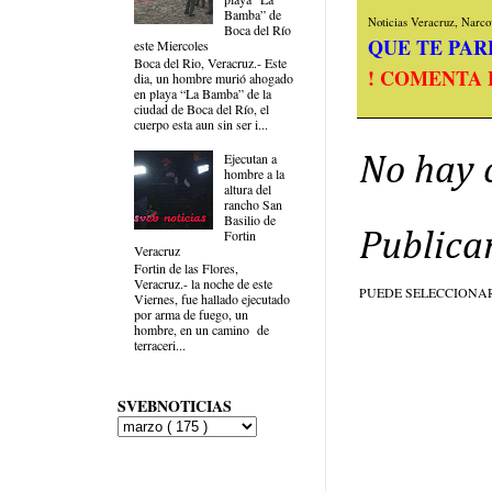
Bamba” de
Noticias Veracruz, Narcov
Boca del Río
QUE TE PARE
este Miercoles
Boca del Rio, Veracruz.- Este
! COMENTA 
dia, un hombre murió ahogado
en playa “La Bamba” de la
ciudad de Boca del Río, el
cuerpo esta aun sin ser i...
Ejecutan a
No hay 
hombre a la
altura del
rancho San
Basilio de
Fortin
Publica
Veracruz
Fortin de las Flores,
Veracruz.- la noche de este
PUEDE SELECCIONA
Viernes, fue hallado ejecutado
por arma de fuego, un
hombre, en un camino de
terraceri...
SVEBNOTICIAS