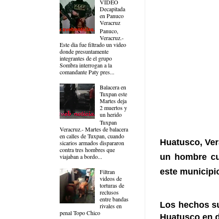
VIDEO
Decapitada
en Panuco
Veracruz
Panuco,
Veracruz.-
Este dia fue filtrado un video
donde presuntamente
integrantes de el grupo
Sombra interrogan a la
comandante Paty pres...
Balacera en
Tuxpan este
Martes deja
2 muertos y
un herido
Tuxpan
Veracruz.- Martes de balacera
en calles de Tuxpan, cuando
Huatusco, Ver
sicarios armados dispararon
contra tres hombres que
un hombre cu
viajaban a bordo...
este municipi
Filtran
videos de
torturas de
reclusos
entre bandas
Los hechos su
rivales en
penal Topo Chico
Huatusco en d