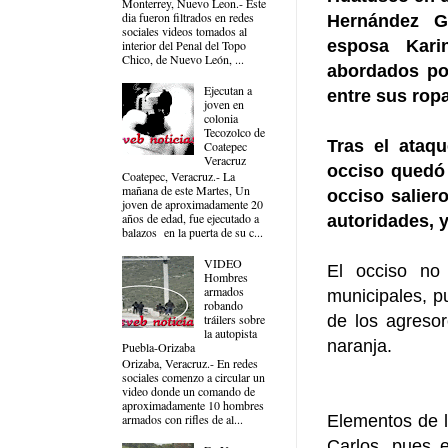
Monterrey, Nuevo Leon.- Este
dia fueron filtrados en redes
Hernández G
sociales videos tomados al
esposa Kari
interior del Penal del Topo
Chico, de Nuevo León, ...
abordados po
Ejecutan a
entre sus ropa
joven en
colonia
Tecozolco de
Tras el ataq
Coatepec
Veracruz
occiso quedó 
Coatepec, Veracruz.- La
mañana de este Martes, Un
occiso salier
joven de aproximadamente 20
años de edad, fue ejecutado a
autoridades, y
balazos en la puerta de su c...
VIDEO
El occiso no 
Hombres
armados
municipales, pu
robando
de los agreso
tráilers sobre
la autopista
naranja.
Puebla-Orizaba
Orizaba, Veracruz.- En redes
sociales comenzo a circular un
video donde un comando de
aproximadamente 10 hombres
Elementos de l
armados con rifles de al...
Carlos, pues 