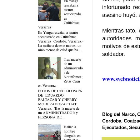
En Yanga
rescatan a
infortunado re
menor
secuestrado
asesino huyó; 
en
Cuitláhuac
Veracruz
Mientras tato,
En Yanga rescatan a menor
secuestrado en Cuitláhuac
autoridades m
Veracruz Cordoba, Veracruz.-
La mañana de este martes, un
motivos de est
niño menor de edad que ha...
soldador.
Tras muerte
de un
administrado
r de
Notinfomex;
www.svebnotici
Zetas Caen
en Veracruz
FOTOS DE CECILIO PAPA
DE EDUARDO
BALTAZAR Y CHERRY
MODERADORA CHAT
Veracruz.- Tras la muerte de
un ADMINISTRADOR y
Blog del Narco, C
PERSONA DE ...
Cordoba, Coatzac
Hallan a
Ejecutados, Secu
hombre
ahogado en
playa “La