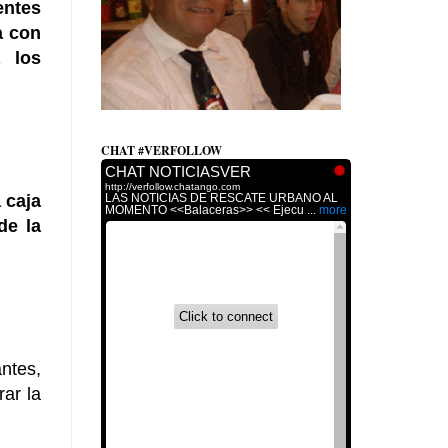
entes
a con
 los
CHAT #VERFOLLOW
 caja
de la
ntes,
rar la