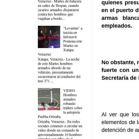
Veracruz.- Martes de balacera
quienes presu
en calles de Tuxpan, cuando
en el puerto 
sicarios armados dispararon
contra tres hombres que
armas blanc
viajaban a bordo...
empleados.
"Levantan" a
taxista en
Infonavit
Pomona este
Martes en
Xalapa
Veracruz
Xalapa, Veracruz.- La noche
No obstante, 
de este Martes hombres
armados abordo de un
fuerte con un
vehículo, presuntamente
secuestraron al conductor del
Secretaría de 
taxi 371 ...
VIDEO
Hombres
armados
robando
tráilers sobre
la autopista
Al ver que lo
Puebla-Orizaba
Orizaba, Veracruz.- En redes
elementos de la
sociales comenzo a circular un
detención de am
video donde un comando de
aproximadamente 10 hombres
armados con rifles de al...