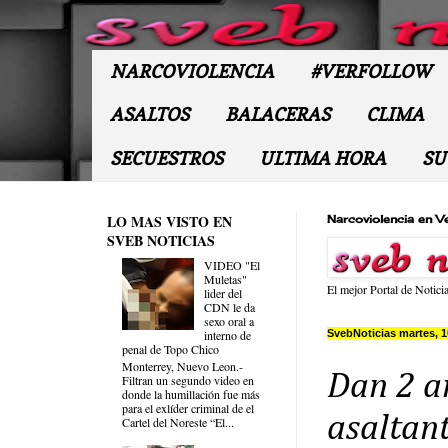
NARCOVIOLENCIA
#VERFOLLOW
ASALTOS
BALACERAS
CLIMA
SECUESTROS
ULTIMA HORA
SU
LO MAS VISTO EN
Narcoviolencia en V
SVEB NOTICIAS
VIDEO "El
Muletas"
El mejor Portal de Notici
lider del
CDN le da
sexo oral a
SvebNoticias martes, 1
interno de
penal de Topo Chico
Monterrey, Nuevo Leon.-
Dan 2 a
Filtran un segundo video en
donde la humillación fue más
para el exlíder criminal de el
asaltan
Cartel del Noreste “El...