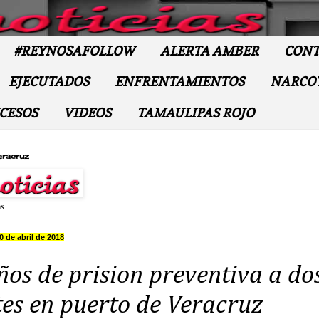
#REYNOSAFOLLOW
ALERTA AMBER
CONT
EJECUTADOS
ENFRENTAMIENTOS
NARCO
CESOS
VIDEOS
TAMAULIPAS ROJO
eracruz
as
0 de abril de 2018
ños de prision preventiva a do
tes en puerto de Veracruz