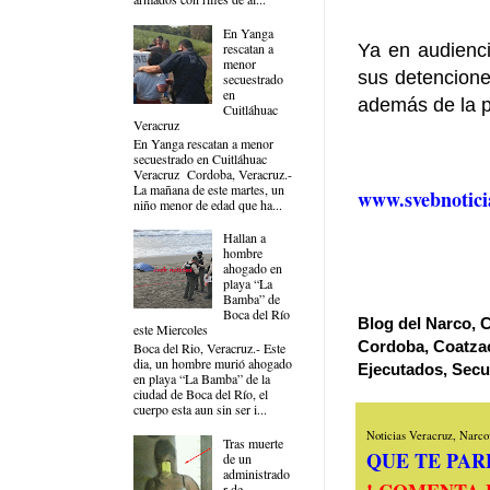
En Yanga
Ya en audiencia
rescatan a
menor
sus detencione
secuestrado
en
además de la pr
Cuitláhuac
Veracruz
En Yanga rescatan a menor
secuestrado en Cuitláhuac
Veracruz Cordoba, Veracruz.-
La mañana de este martes, un
www.svebnotici
niño menor de edad que ha...
Hallan a
hombre
ahogado en
playa “La
Bamba” de
Boca del Río
Blog del Narco, C
este Miercoles
Cordoba, Coatzac
Boca del Rio, Veracruz.- Este
dia, un hombre murió ahogado
Ejecutados, Secu
en playa “La Bamba” de la
ciudad de Boca del Río, el
cuerpo esta aun sin ser i...
Noticias Veracruz, Narcov
Tras muerte
QUE TE PARE
de un
administrado
r de