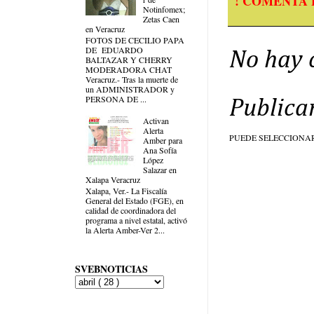
! COMENTA 
Notinfomex;
Zetas Caen
en Veracruz
FOTOS DE CECILIO PAPA
DE EDUARDO
No hay 
BALTAZAR Y CHERRY
MODERADORA CHAT
Veracruz.- Tras la muerte de
un ADMINISTRADOR y
PERSONA DE ...
Publica
Activan
Alerta
PUEDE SELECCIONA
Amber para
Ana Sofía
López
Salazar en
Xalapa Veracruz
Xalapa, Ver.- La Fiscalía
General del Estado (FGE), en
calidad de coordinadora del
programa a nivel estatal, activó
la Alerta Amber-Ver 2...
SVEBNOTICIAS