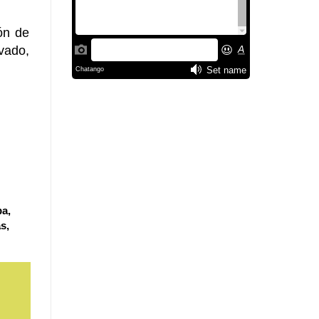
ión de
vado,
ba,
s,