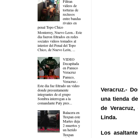
Filtran
videos de
torturas de
reclusos
entre bandas
rivales en
penal Topo Chico
Monterrey, Nuevo Leon.- Este
dia fueron filtrados en redes
sociales videos tomados al
interior del Penal del Topo
Chico, de Nuevo León, ...
VIDEO
Decapitada
en Panuco
Veracruz
Panuco,
Veracruz.-
Este dia fue filtrado un video
Veracruz.- D
donde presuntamente
integrantes de el grupo
una tienda de
Sombra interrogan a la
comandante Paty pres...
de Veracruz,
Balacera en
Tuxpan este
Linda.
Martes deja
2 muertos y
un herido
Los asaltant
Tuxpan