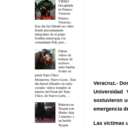
VIDEO
Decapitada
en Panuco
Veracruz
Panuco,
Veracruz.-
Este dia fue filtrado un video
donde presuntamente
integrantes de el grupo
Sombra interrogan a la
comandante Paty pres...
Filtran
videos de
torturas de
reclusos
entre bandas
rivales en
penal Topo Chico
Monterrey, Nuevo Leon.- Este
Veracruz.- Do
dia fueron filtrados en redes
sociales videos tomados al
Universidad 
interior del Penal del Topo
Chico, de Nuevo León, ...
sostuvieron u
Balacera en
Tuxpan este
emergencia de
Martes deja
2 muertos y
un herido
Las victimas 
Tuxpan