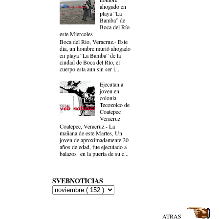
ahogado en
playa “La
Bamba” de
Boca del Río
este Miercoles
Boca del Rio, Veracruz.- Este
dia, un hombre murió ahogado
en playa “La Bamba” de la
ciudad de Boca del Río, el
cuerpo esta aun sin ser i...
Ejecutan a
joven en
colonia
Tecozolco de
Coatepec
Veracruz
Coatepec, Veracruz.- La
mañana de este Martes, Un
joven de aproximadamente 20
años de edad, fue ejecutado a
balazos en la puerta de su c...
SVEBNOTICIAS
ATRAS