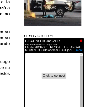
 a la
nzó a
ue no
en su
CHAT #VERFOLLOW
en su
donde
luego
nde su
estos