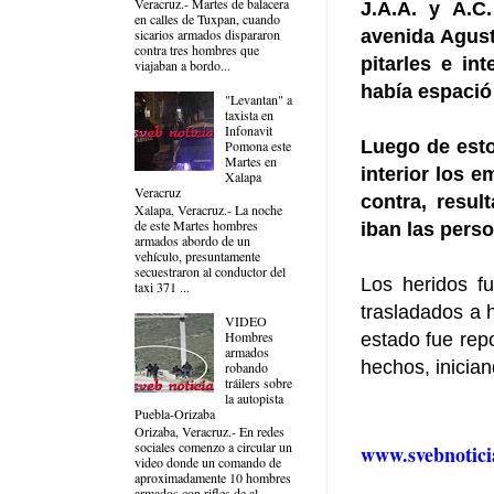
Veracruz.- Martes de balacera
J.A.A. y A.C
en calles de Tuxpan, cuando
avenida Agust
sicarios armados dispararon
contra tres hombres que
pitarles e in
viajaban a bordo...
había espació
"Levantan" a
taxista en
Infonavit
Luego de esto
Pomona este
Martes en
interior los 
Xalapa
Veracruz
contra, resu
Xalapa, Veracruz.- La noche
de este Martes hombres
iban las pers
armados abordo de un
vehículo, presuntamente
secuestraron al conductor del
Los heridos f
taxi 371 ...
trasladados a 
VIDEO
Hombres
estado fue rep
armados
hechos, inician
robando
tráilers sobre
la autopista
Puebla-Orizaba
Orizaba, Veracruz.- En redes
sociales comenzo a circular un
www.svebnotici
video donde un comando de
aproximadamente 10 hombres
armados con rifles de al...