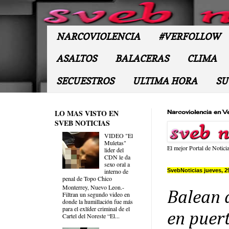
NARCOVIOLENCIA
#VERFOLLOW
ASALTOS
BALACERAS
CLIMA
SECUESTROS
ULTIMA HORA
SU
LO MAS VISTO EN
Narcoviolencia en V
SVEB NOTICIAS
VIDEO "El
Muletas"
El mejor Portal de Notici
lider del
CDN le da
sexo oral a
SvebNoticias jueves, 2
interno de
penal de Topo Chico
Monterrey, Nuevo Leon.-
Balean 
Filtran un segundo video en
donde la humillación fue más
para el exlíder criminal de el
en puer
Cartel del Noreste “El...