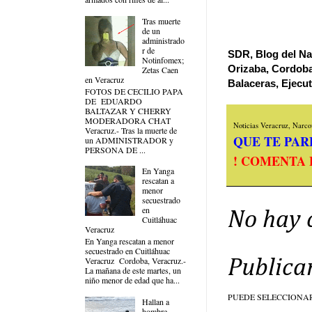
Tras muerte
de un
administrado
r de
SDR, Blog del Nar
Notinfomex;
Orizaba, Cordoba
Zetas Caen
en Veracruz
Balaceras, Ejecu
FOTOS DE CECILIO PAPA
DE EDUARDO
BALTAZAR Y CHERRY
MODERADORA CHAT
Noticias Veracruz, Narcov
Veracruz.- Tras la muerte de
QUE TE PARE
un ADMINISTRADOR y
PERSONA DE ...
! COMENTA 
En Yanga
rescatan a
menor
secuestrado
en
No hay 
Cuitláhuac
Veracruz
En Yanga rescatan a menor
secuestrado en Cuitláhuac
Veracruz Cordoba, Veracruz.-
Publica
La mañana de este martes, un
niño menor de edad que ha...
PUEDE SELECCIONA
Hallan a
hombre