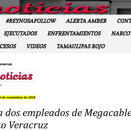
#REYNOSAFOLLOW
ALERTA AMBER
CONT
EJECUTADOS
ENFRENTAMIENTOS
NARCO
CESOS
VIDEOS
TAMAULIPAS ROJO
eracruz
as
9 de noviembre de 2018
a dos empleados de Megacabl
to Veracruz