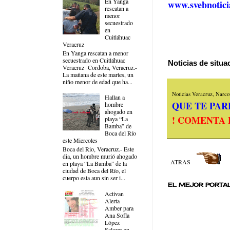
En Yanga
www.svebnotici
rescatan a
menor
secuestrado
en
Cuitláhuac
Veracruz
En Yanga rescatan a menor
secuestrado en Cuitláhuac
Noticias de situ
Veracruz Cordoba, Veracruz.-
La mañana de este martes, un
niño menor de edad que ha...
Noticias Veracruz, Narcov
Hallan a
QUE TE PARE
hombre
ahogado en
! COMENTA 
playa “La
Bamba” de
Boca del Río
este Miercoles
Boca del Rio, Veracruz.- Este
dia, un hombre murió ahogado
ATRAS
en playa “La Bamba” de la
ciudad de Boca del Río, el
cuerpo esta aun sin ser i...
EL MEJOR PORTAL
Activan
Alerta
Amber para
Ana Sofía
López
Salazar en