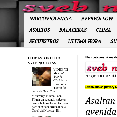
NARCOVIOLENCIA
#VERFOLLOW
ASALTOS
BALACERAS
CLIMA
SECUESTROS
ULTIMA HORA
SU
LO MAS VISTO EN
Narcoviolencia en V
SVEB NOTICIAS
VIDEO "El
Muletas"
El mejor Portal de Notici
lider del
CDN le da
sexo oral a
SvebNoticias jueves, 1
interno de
penal de Topo Chico
Monterrey, Nuevo Leon.-
Asaltan
Filtran un segundo video en
donde la humillación fue más
para el exlíder criminal de el
avenida 
Cartel del Noreste “El...