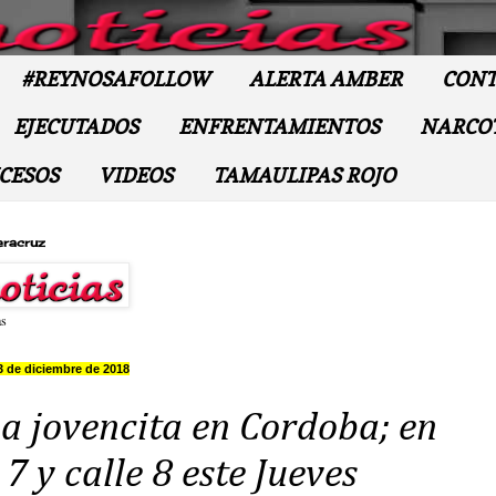
#REYNOSAFOLLOW
ALERTA AMBER
CONT
EJECUTADOS
ENFRENTAMIENTOS
NARCO
CESOS
VIDEOS
TAMAULIPAS ROJO
eracruz
as
3 de diciembre de 2018
 a jovencita en Cordoba; en
7 y calle 8 este Jueves