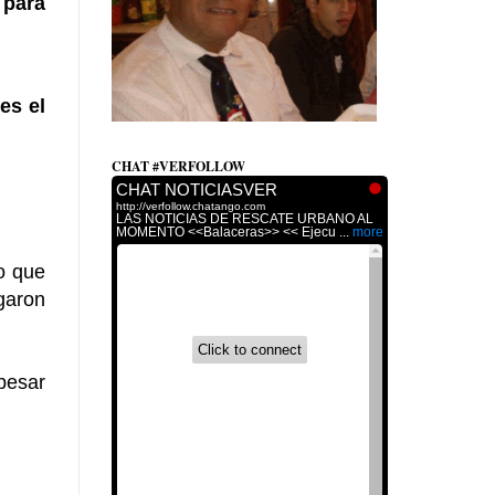
 para
es el
CHAT #VERFOLLOW
lo que
garon
pesar