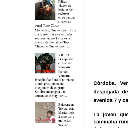
Filtran
videos de
torturas de
reclusos
entre bandas
rivales en
penal Topo Chico
Monterrey, Nuevo Leon.- Este
dia fueron filtrados en redes
sociales videos tomados al
interior del Penal del Topo
Chico, de Nuevo León, ...
VIDEO
Decapitada
en Panuco
Veracruz
Panuco,
Veracruz.-
Este dia fue filtrado un video
Córdoba. Ve
donde presuntamente
integrantes de el grupo
despojada de
Sombra interrogan a la
comandante Paty pres...
avenida 7 y ca
Balacera en
Tuxpan este
Martes deja
La joven que
2 muertos y
un herido
caminaba rumb
Tuxpan