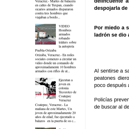
delincuente 
Veracruz.- Martes de balacera
en calles de Tuxpan, cuando
despojarla de 
sicarios armados dispararon
contra tres hombres que
viajaban a bordo...
VIDEO
Por miedo a s
Hombres
armados
ladrón se dio 
robando
tráilers sobre
la autopista
Puebla-Orizaba
Orizaba, Veracruz.- En redes
sociales comenzo a circular un
video donde un comando de
aproximadamente 10 hombres
Al sentirse a s
armados con rifles de al...
peatones dier
Ejecutan a
joven en
poco después a 
colonia
Tecozolco de
Coatepec
Policías preve
Veracruz
Coatepec, Veracruz.- La
de buscar al de
mañana de este Martes, Un
joven de aproximadamente 20
años de edad, fue ejecutado a
balazos en la puerta de su c...