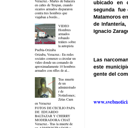
Veracruz.- Martes de balacera
ubicado en c
en calles de Tuxpan, cuando
sicarios armados dispararon
segunda
fue 
contra tres hombres que
Matamoros en 
viajaban a bordo...
de Infantería
VIDEO
Hombres
Ignacio Zarago
armados
robando
tráilers sobre
la autopista
Puebla-Orizaba
Orizaba, Veracruz.- En redes
sociales comenzo a circular un
Las narcoman
video donde un comando de
este municipi
aproximadamente 10 hombres
armados con rifles de al...
gente del com
Tras muerte
de un
administrado
r de
Notinfomex;
Zetas Caen
www.svebnotici
en Veracruz
FOTOS DE CECILIO PAPA
DE EDUARDO
BALTAZAR Y CHERRY
MODERADORA CHAT
Veracruz.- Tras la muerte de
un ADMINISTRADOR y