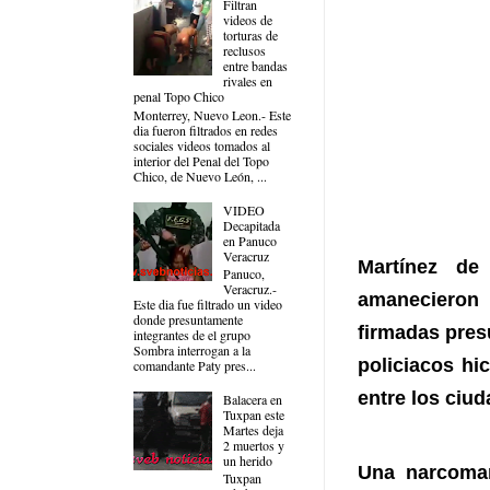
Filtran
videos de
torturas de
reclusos
entre bandas
rivales en
penal Topo Chico
Monterrey, Nuevo Leon.- Este
dia fueron filtrados en redes
sociales videos tomados al
interior del Penal del Topo
Chico, de Nuevo León, ...
VIDEO
Decapitada
en Panuco
Veracruz
Martínez de
Panuco,
Veracruz.-
amanecieron
Este dia fue filtrado un video
donde presuntamente
firmadas pres
integrantes de el grupo
Sombra interrogan a la
policiacos hi
comandante Paty pres...
entre los ciu
Balacera en
Tuxpan este
Martes deja
2 muertos y
un herido
Una narcoman
Tuxpan