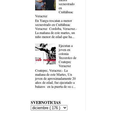
secuestrado
en
Cuitláhuac
Veracruz
En Yanga rescatan a menor
secuestrado en Cuitláhuac
Veracruz Cordoba, Veracruz.-
La mañana de este martes, un
niño menor de edad que ha...
Ejecutan a
joven en
colonia
Tecozolco de
Coatepec
Veracruz
Coatepec, Veracruz.- La
mañana de este Martes, Un
joven de aproximadamente 20
años de edad, fue ejecutado a
balazos en la puerta de su c...
SVEBNOTICIAS