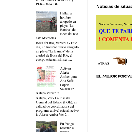
PERSONA DE ...
Noticias de situ
Hallan a
hombre
ahogado en
Noticias Veracruz, Narcov
playa “La
QUE TE PARE
Bamba” de
Boca del Río
! COMENTA 
este Miercoles
Boca del Rio, Veracruz.- Este
dia, un hombre murió ahogado
en playa “La Bamba” de la
ciudad de Boca del Río, el
cuerpo esta aun sin ser i...
ATRAS
Activan
Alerta
Amber para
EL MEJOR PORTAL
Ana Sofía
López
Salazar en
Xalapa Veracruz
Xalapa, Ver.- La Fiscalía
General del Estado (FGE), en
calidad de coordinadora del
programa a nivel estatal, activó
la Alerta Amber-Ver 2...
En Yanga
rescatan a
menor