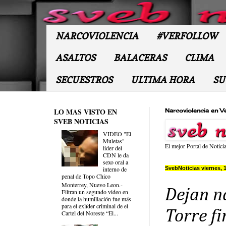
NARCOVIOLENCIA
#VERFOLLOW
ASALTOS
BALACERAS
CLIMA
SECUESTROS
ULTIMA HORA
SU
LO MAS VISTO EN
Narcoviolencia en V
SVEB NOTICIAS
VIDEO "El
Muletas"
El mejor Portal de Notici
lider del
CDN le da
sexo oral a
SvebNoticias viernes, 
interno de
penal de Topo Chico
Monterrey, Nuevo Leon.-
Dejan n
Filtran un segundo video en
donde la humillación fue más
para el exlíder criminal de el
Torre f
Cartel del Noreste “El...