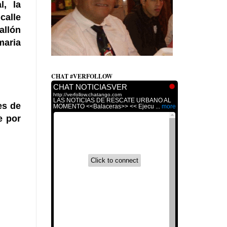
l, la
calle
allón
maria
CHAT #VERFOLLOW
es de
e por