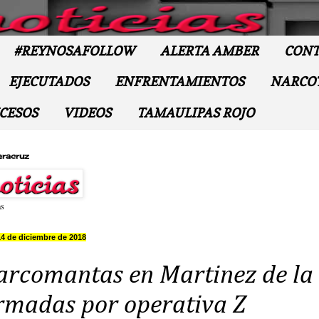
#REYNOSAFOLLOW
ALERTA AMBER
CONT
EJECUTADOS
ENFRENTAMIENTOS
NARCO
CESOS
VIDEOS
TAMAULIPAS ROJO
eracruz
as
14 de diciembre de 2018
arcomantas en Martinez de la
irmadas por operativa Z