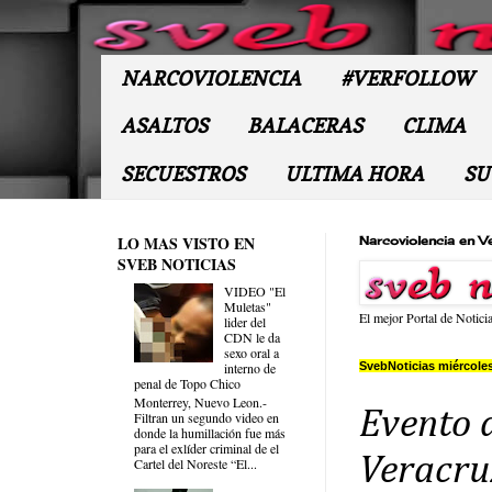
NARCOVIOLENCIA
#VERFOLLOW
ASALTOS
BALACERAS
CLIMA
SECUESTROS
ULTIMA HORA
SU
LO MAS VISTO EN
Narcoviolencia en V
SVEB NOTICIAS
VIDEO "El
Muletas"
El mejor Portal de Notici
lider del
CDN le da
sexo oral a
SvebNoticias miércoles
interno de
penal de Topo Chico
Monterrey, Nuevo Leon.-
Evento d
Filtran un segundo video en
donde la humillación fue más
para el exlíder criminal de el
Veracruz
Cartel del Noreste “El...