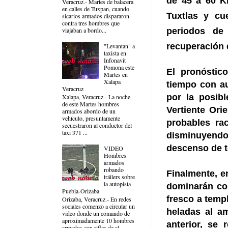
de 45 a 60 K
Veracruz.- Martes de balacera
en calles de Tuxpan, cuando
Tuxtlas y cu
sicarios armados dispararon
contra tres hombres que
periodos de
viajaban a bordo...
recuperación 
"Levantan" a
taxista en
Infonavit
Pomona este
El pronóstic
Martes en
Xalapa
tiempo con au
Veracruz
por la posibl
Xalapa, Veracruz.- La noche
de este Martes hombres
Vertiente Ori
armados abordo de un
vehículo, presuntamente
probables ra
secuestraron al conductor del
taxi 371 ...
disminuyendo 
descenso de t
VIDEO
Hombres
armados
robando
Finalmente, e
tráilers sobre
la autopista
dominarán con
Puebla-Orizaba
fresco a temp
Orizaba, Veracruz.- En redes
sociales comenzo a circular un
heladas al a
video donde un comando de
aproximadamente 10 hombres
anterior, se
armados con rifles de al...