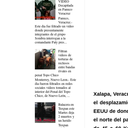
VIDEO
Decapitada
en Panuco
Veracruz
Panuco,
Veracruz.-
Este dia fue filtrado un video
donde presuntamente
integrantes de el grupo
Sombra interrogan a la
comandante Paty pres...
Filtran
videos de
torturas de
reclusos
entre bandas
rivales en
penal Topo Chico
Monterrey, Nuevo Leon.- Este
dia fueron filtrados en redes
sociales videos tomados al
interior del Penal del Topo
Xalapa, Verac
Chico, de Nuevo León, ...
el desplazami
Balacera en
Tuxpan este
EEUU de donde 
Martes deja
2 muertos y
el norte del 
un herido
Tuxpan