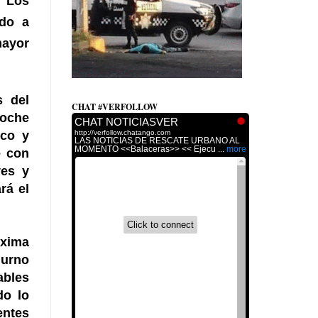
, Los
ado a
ayor
s del
CHAT #VERFOLLOW
noche
ico y
e con
ves y
rá el
óxima
iurno
ables
do lo
entes