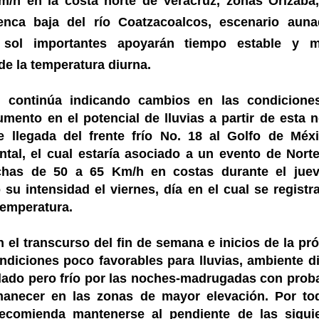
m/h en la costa norte de Veracruz, zonas Orizaba
enca baja del río Coatzacoalcos, escenario aun
 sol importantes apoyarán tiempo estable y m
de la temperatura diurna.
o continúa indicando cambios en las condicione
mento en el potencial de lluvias a partir de esta 
e llegada del frente frío No. 18 al Golfo de Méx
ental, el cual estaría asociado a un evento de Nort
chas de 50 a 65 Km/h en costas durante el jue
su intensidad el viernes, día en el cual se registra
emperatura.
n el transcurso del fin de semana e inicios de la pr
diciones poco favorables para lluvias, ambiente d
lado pero frío por las noches-madrugadas con prob
manecer en las zonas de mayor elevación. Por to
 recomienda mantenerse al pendiente de las sigui