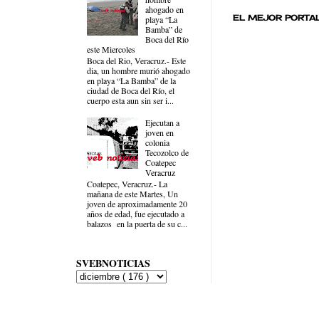
ahogado en
EL MEJOR PORTAL
playa “La
Bamba” de
Boca del Río
este Miercoles
Boca del Rio, Veracruz.- Este
dia, un hombre murió ahogado
en playa “La Bamba” de la
ciudad de Boca del Río, el
cuerpo esta aun sin ser i...
Ejecutan a
joven en
colonia
Tecozolco de
Coatepec
Veracruz
Coatepec, Veracruz.- La
mañana de este Martes, Un
joven de aproximadamente 20
años de edad, fue ejecutado a
balazos en la puerta de su c...
SVEBNOTICIAS