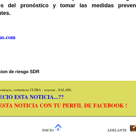
nes del pronóstico y tomar las medidas preven
ntes.
as.com
acion de riesgo SDR
iolencia, svebnoticias
CLIMA
,
veracruz
,
XALAPA
CIO ESTA NOTICIA...??
ESTA NOTICIA CON TU PERFIL DE FACEBOOK !
INICIO
ADELANTE