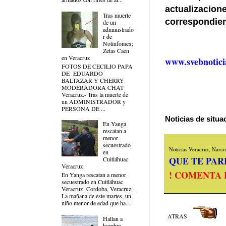
actualizacio
Tras muerte
correspondie
de un
administrado
r de
Notinfomex;
Zetas Caen
en Veracruz
www.svebnotici
FOTOS DE CECILIO PAPA
DE EDUARDO
BALTAZAR Y CHERRY
MODERADORA CHAT
Veracruz.- Tras la muerte de
un ADMINISTRADOR y
PERSONA DE ...
Noticias de situ
En Yanga
rescatan a
menor
secuestrado
Noticias Veracruz, Narcov
en
QUE TE PARE
Cuitláhuac
Veracruz
! COMENTA 
En Yanga rescatan a menor
secuestrado en Cuitláhuac
Veracruz Cordoba, Veracruz.-
La mañana de este martes, un
niño menor de edad que ha...
ATRAS
Hallan a
hombre