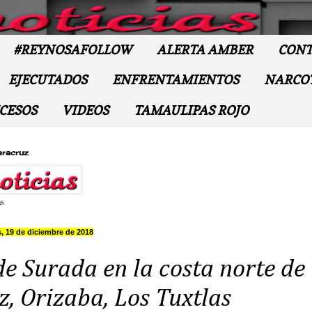
#REYNOSAFOLLOW
ALERTA AMBER
CONT
EJECUTADOS
ENFRENTAMIENTOS
NARCO
CESOS
VIDEOS
TAMAULIPAS ROJO
eracruz
as
, 19 de diciembre de 2018
e Surada en la costa norte de
, Orizaba, Los Tuxtlas