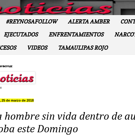
#REYNOSAFOLLOW
ALERTA AMBER
CONT
EJECUTADOS
ENFRENTAMIENTOS
NARCO
CESOS
VIDEOS
TAMAULIPAS ROJO
eracruz
as
 25 de marzo de 2018
a hombre sin vida dentro de a
oba este Domingo