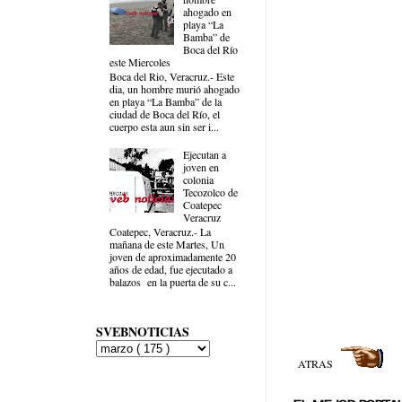
ahogado en
playa “La
Bamba” de
Boca del Río
este Miercoles
Boca del Rio, Veracruz.- Este
dia, un hombre murió ahogado
en playa “La Bamba” de la
ciudad de Boca del Río, el
cuerpo esta aun sin ser i...
Ejecutan a
joven en
colonia
Tecozolco de
Coatepec
Veracruz
Coatepec, Veracruz.- La
mañana de este Martes, Un
joven de aproximadamente 20
años de edad, fue ejecutado a
balazos en la puerta de su c...
SVEBNOTICIAS
ATRAS