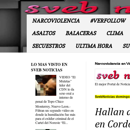
NARCOVIOLENCIA
#VERFOLLOW
ASALTOS
BALACERAS
CLIMA
SECUESTROS
ULTIMA HORA
SU
LO MAS VISTO EN
Narcoviolencia en V
SVEB NOTICIAS
VIDEO "El
Muletas"
El mejor Portal de Notici
lider del
CDN le da
sexo oral a
SvebNoticias domingo,
interno de
penal de Topo Chico
Monterrey, Nuevo Leon.-
Hallan 
Filtran un segundo video en
donde la humillación fue más
para el exlíder criminal de el
en Cord
Cartel del Noreste “El...