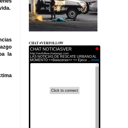
ienes
vida.
ncias
CHAT #VERFOLLOW
lazgo
ba la
ctima