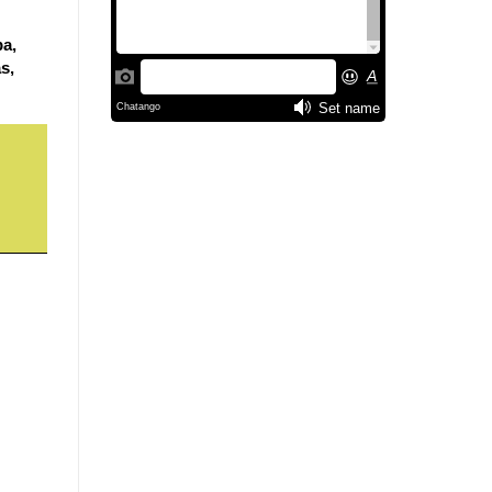
ba,
s,