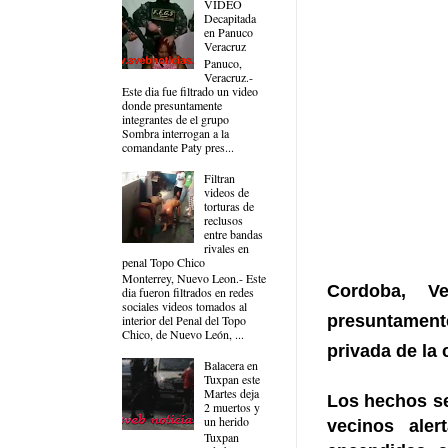
VIDEO
Decapitada
en Panuco
Veracruz
Panuco,
Veracruz.-
Este dia fue filtrado un video
donde presuntamente
integrantes de el grupo
Sombra interrogan a la
comandante Paty pres...
Filtran
videos de
torturas de
reclusos
entre bandas
rivales en
penal Topo Chico
Monterrey, Nuevo Leon.- Este
Cordoba, V
dia fueron filtrados en redes
sociales videos tomados al
presuntamente
interior del Penal del Topo
Chico, de Nuevo León, ...
privada de la
Balacera en
Tuxpan este
Martes deja
Los hechos s
2 muertos y
un herido
vecinos ale
Tuxpan