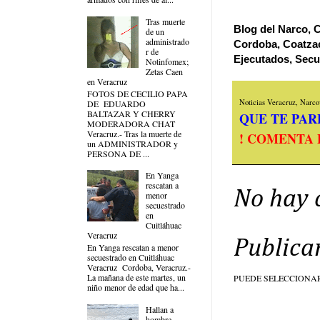
Tras muerte
Blog del Narco, C
de un
administrado
Cordoba, Coatzac
r de
Ejecutados, Secu
Notinfomex;
Zetas Caen
en Veracruz
FOTOS DE CECILIO PAPA
Noticias Veracruz, Narcov
DE EDUARDO
BALTAZAR Y CHERRY
QUE TE PARE
MODERADORA CHAT
Veracruz.- Tras la muerte de
! COMENTA 
un ADMINISTRADOR y
PERSONA DE ...
En Yanga
rescatan a
No hay 
menor
secuestrado
en
Cuitláhuac
Veracruz
Publica
En Yanga rescatan a menor
secuestrado en Cuitláhuac
Veracruz Cordoba, Veracruz.-
La mañana de este martes, un
PUEDE SELECCIONA
niño menor de edad que ha...
Hallan a
hombre