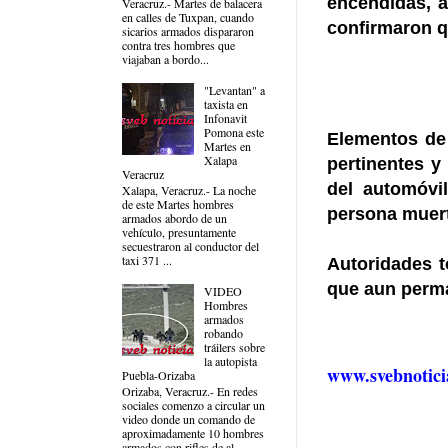
encendidas, a
Veracruz.- Martes de balacera
en calles de Tuxpan, cuando
confirmaron qu
sicarios armados dispararon
contra tres hombres que
viajaban a bordo...
"Levantan" a
taxista en
Infonavit
Pomona este
Elementos de 
Martes en
Xalapa
pertinentes y
Veracruz
del automóvi
Xalapa, Veracruz.- La noche
de este Martes hombres
persona muer
armados abordo de un
vehículo, presuntamente
secuestraron al conductor del
taxi 371 ...
Autoridades t
que aun perma
VIDEO
Hombres
armados
robando
tráilers sobre
la autopista
www.svebnotici
Puebla-Orizaba
Orizaba, Veracruz.- En redes
sociales comenzo a circular un
video donde un comando de
aproximadamente 10 hombres
armados con rifles de al...